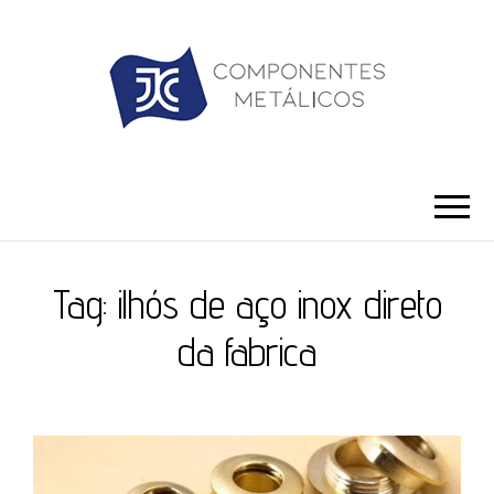
JC ILHÓS
Blog -JC Ilhós
Tag:
ilhós de aço inox direto
da fabrica