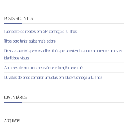
POSTS RECENTES
Fabricante de rebites em SP: conheça a JC Ilhós
Ilhós para tênis: saiba mais sobre
Dicas essenciais para escolher ilhós personalizados que combinam com sua
identidade visual
Arruelas de alumínio: resistência e fixação para ilhós
Dúvidas de onde comprar arruelas em latão? Conheça a JC Ilhós
COMENTÁRIOS
ARQUIVOS