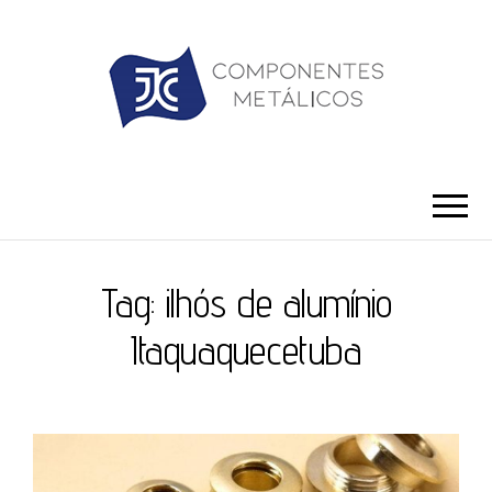
JC ILHÓS
Blog -JC Ilhós
Tag:
ilhós de alumínio
Itaquaquecetuba