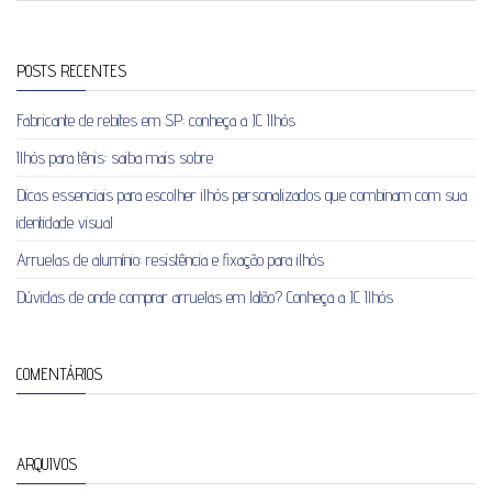
POSTS RECENTES
Fabricante de rebites em SP: conheça a JC Ilhós
Ilhós para tênis: saiba mais sobre
Dicas essenciais para escolher ilhós personalizados que combinam com sua
identidade visual
Arruelas de alumínio: resistência e fixação para ilhós
Dúvidas de onde comprar arruelas em latão? Conheça a JC Ilhós
COMENTÁRIOS
ARQUIVOS