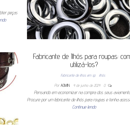
obter peças
endo
Fabricante de Ilhós para roupas: co
utilizá-los?
Fabricante de ilhos em sp
ilhós
Por
ADMIN
4 de junho de 2024
0
Pensando em economizar na compra dos seus aviament
Procure por um fabricante de ilhós para roupas e tenha aces
Continue lendo