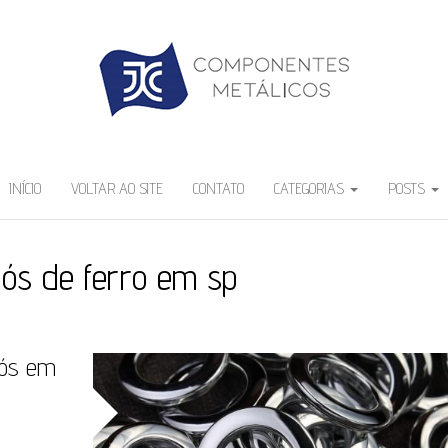
INÍCIO
VOLTAR AO SITE
CONTATO
CATEGORIAS
POSTS
lhós de ferro em sp
lhós em