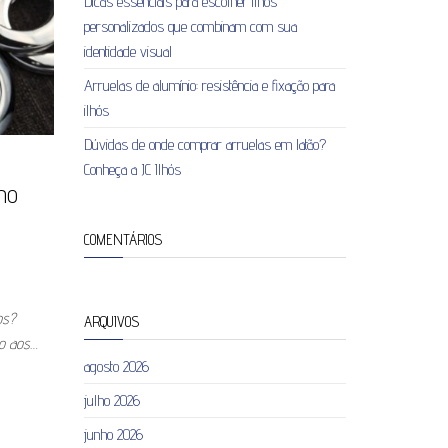
Dicas essenciais para escolher ilhós
personalizados que combinam com sua
identidade visual
Arruelas de alumínio: resistência e fixação para
ilhós
Dúvidas de onde comprar arruelas em latão?
Conheça a JC Ilhós
mo
COMENTÁRIOS
os?
ARQUIVOS
so aos…
agosto 2026
julho 2026
junho 2026