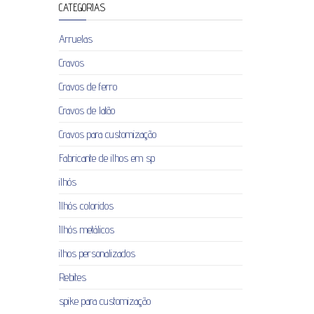
CATEGORIAS
Arruelas
Cravos
Cravos de ferro
Cravos de latão
Cravos para customização
Fabricante de ilhos em sp
ilhós
Ilhós coloridos
Ilhós metálicos
ilhos personalizados
Rebites
spike para customização