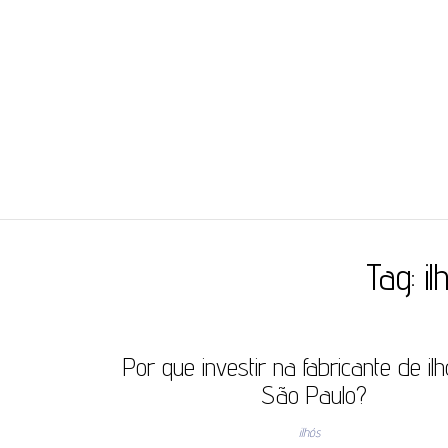
JC ILHÓS
Blog -JC Ilhós
Tag:
i
Por que investir na fabricante de i
São Paulo?
ilhós