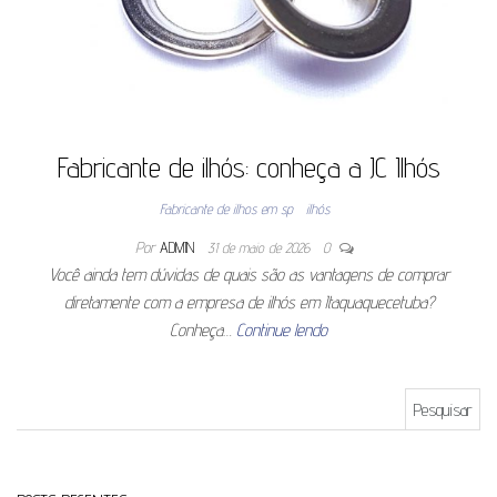
Fabricante de ilhós: conheça a JC Ilhós
Fabricante de ilhos em sp
ilhós
Por
ADMIN
31 de maio de 2026
0
Você ainda tem dúvidas de quais são as vantagens de comprar
diretamente com a empresa de ilhós em Itaquaquecetuba?
Conheça…
Continue lendo
Pesquisar por: