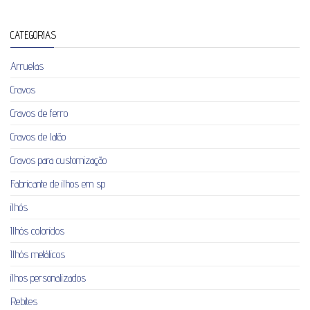
CATEGORIAS
Arruelas
Cravos
Cravos de ferro
Cravos de latão
Cravos para customização
Fabricante de ilhos em sp
ilhós
Ilhós coloridos
Ilhós metálicos
ilhos personalizados
Rebites