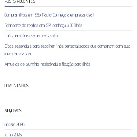
POSTS RECENTES
Comprar ilhós em São Paulo: Conheça a empresa ideal!
Fabricante de rebites em SP: conheça a JC Ilhós
Ilhós para tênis: saiba mais sobre
Dicas essenciais para escolher ilhós personalizados que combinam com sua
identidade visual
Arruelas de alumínio: resistência e fixação para ilhós
COMENTÁRIOS
ARQUIVOS
agosto 2026
julho 2026