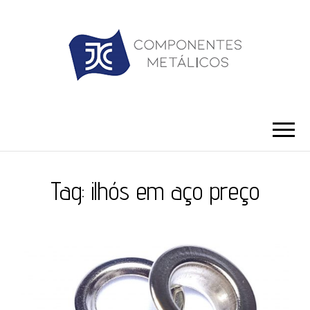
JC ILHÓS
Blog -JC Ilhós
Tag:
ilhós em aço preço