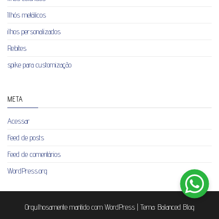
Ilhós metálicos
ilhos personalizados
Rebites
spike para customização
META
Acessar
Feed de posts
Feed de comentários
WordPress.org
Orgulhosamente mantido com
WordPress
|
Tema:
Balanced Blog