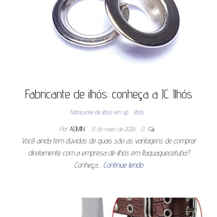
Fabricante de ilhós: conheça a JC Ilhós
Fabricante de ilhos em sp
ilhós
Por
ADMIN
31 de maio de 2026
0
Você ainda tem dúvidas de quais são as vantagens de comprar
diretamente com a empresa de ilhós em Itaquaquecetuba?
Conheça…
Continue lendo