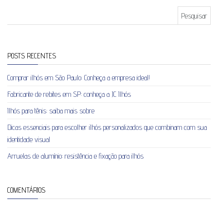
Pesquisar por:
POSTS RECENTES
Comprar ilhós em São Paulo: Conheça a empresa ideal!
Fabricante de rebites em SP: conheça a JC Ilhós
Ilhós para tênis: saiba mais sobre
Dicas essenciais para escolher ilhós personalizados que combinam com sua
identidade visual
Arruelas de alumínio: resistência e fixação para ilhós
COMENTÁRIOS