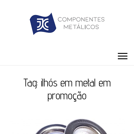
JC ILHÓS
Blog -JC Ilhós
Tag:
ilhós em metal em
promoção