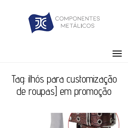
JC ILHÓS
Blog -JC Ilhós
Tag:
ilhós para customização
de roupas] em promoção