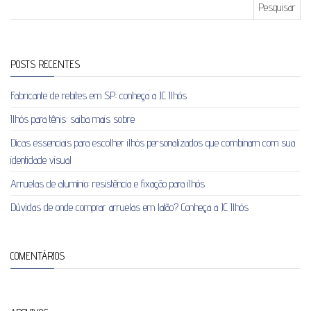
Pesquisar por:
POSTS RECENTES
Fabricante de rebites em SP: conheça a JC Ilhós
Ilhós para tênis: saiba mais sobre
Dicas essenciais para escolher ilhós personalizados que combinam com sua
identidade visual
Arruelas de alumínio: resistência e fixação para ilhós
Dúvidas de onde comprar arruelas em latão? Conheça a JC Ilhós
COMENTÁRIOS