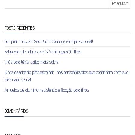
Pesquisar por:
POSTS RECENTES
Comprar ilhós em São Paulo: Conheça a empresa ideal!
Fabricante de rebites em SP: conheça a JC Ilhós
Ilhós para tênis: saiba mais sobre
Dicas essenciais para escolher ilhós personalizados que combinam com sua
identidade visual
Arruelas de alumínio: resistência e fixação para ilhós
COMENTÁRIOS