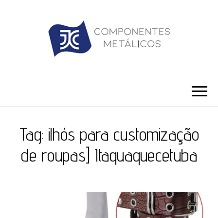
JC ILHÓS
Blog -JC Ilhós
Tag:
ilhós para customização
de roupas] Itaquaquecetuba