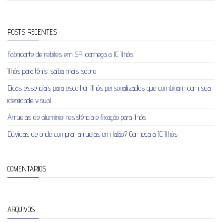
POSTS RECENTES
Fabricante de rebites em SP: conheça a JC Ilhós
Ilhós para tênis: saiba mais sobre
Dicas essenciais para escolher ilhós personalizados que combinam com sua
identidade visual
Arruelas de alumínio: resistência e fixação para ilhós
Dúvidas de onde comprar arruelas em latão? Conheça a JC Ilhós
COMENTÁRIOS
ARQUIVOS