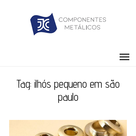
JC ILHÓS
Blog -JC Ilhós
Tag:
ilhós pequeno em são
paulo