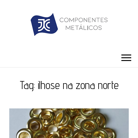
JC ILHÓS
Blog -JC Ilhós
Tag:
ilhose na zona norte