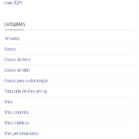
maio 2024
CATEGORIAS
Arruelas
Cravos
Cravos de ferro
Cravos de latão
Cravos para customização
Fabricante de ilhos em sp
ilhós
Ilhós coloridos
Ilhós metálicos
ilhos personalizados