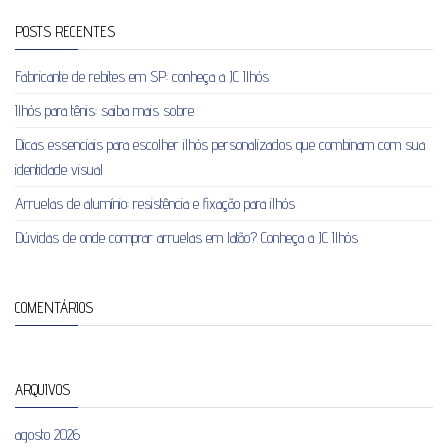
POSTS RECENTES
Fabricante de rebites em SP: conheça a JC Ilhós
Ilhós para tênis: saiba mais sobre
Dicas essenciais para escolher ilhós personalizados que combinam com sua
identidade visual
Arruelas de alumínio: resistência e fixação para ilhós
Dúvidas de onde comprar arruelas em latão? Conheça a JC Ilhós
COMENTÁRIOS
ARQUIVOS
agosto 2026