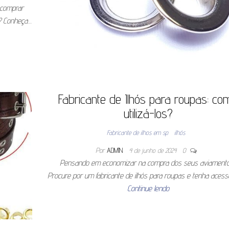
 comprar
? Conheça…
Fabricante de Ilhós para roupas: co
utilizá-los?
Fabricante de ilhos em sp
ilhós
Por
ADMIN
4 de junho de 2024
0
Pensando em economizar na compra dos seus aviament
Procure por um fabricante de ilhós para roupas e tenha aces
Continue lendo