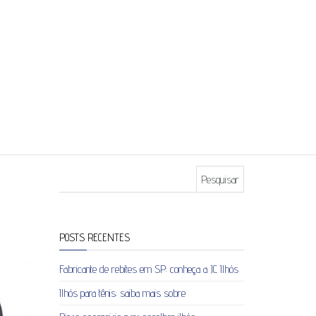
Pesquisar por:
POSTS RECENTES
Fabricante de rebites em SP: conheça a JC Ilhós
Ilhós para tênis: saiba mais sobre