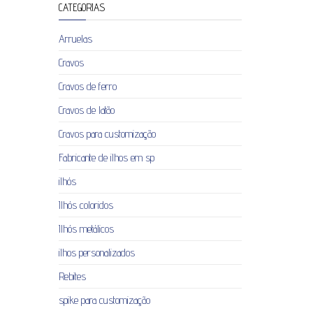
CATEGORIAS
Arruelas
Cravos
Cravos de ferro
Cravos de latão
Cravos para customização
Fabricante de ilhos em sp
ilhós
Ilhós coloridos
Ilhós metálicos
ilhos personalizados
Rebites
spike para customização