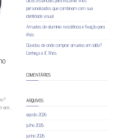
Dicas essenciais para escolher ilhós
personalizados que combinam com sua
identidade visual
Arruelas de alumínio: resistência e fixação para
ilhós
Dúvidas de onde comprar arruelas em latão?
Conheça a JC Ilhós
mo
COMENTÁRIOS
os?
ARQUIVOS
so aos…
agosto 2026
julho 2026
junho 2026