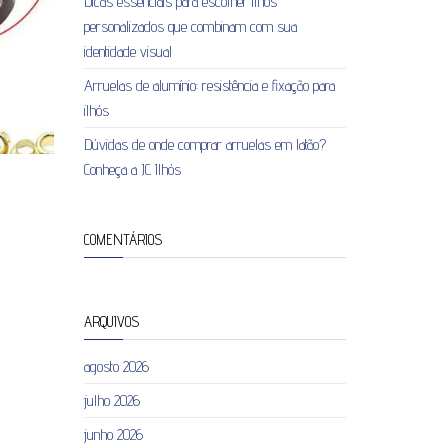
Dicas essenciais para escolher ilhós
personalizados que combinam com sua
identidade visual
Arruelas de alumínio: resistência e fixação para
ilhós
Dúvidas de onde comprar arruelas em latão?
Conheça a JC Ilhós
COMENTÁRIOS
ARQUIVOS
agosto 2026
julho 2026
junho 2026