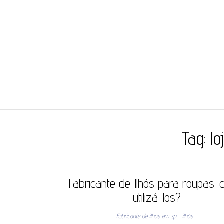
JC ILHÓS
Blog -JC Ilhós
Tag:
lo
Fabricante de Ilhós para roupas:
utilizá-los?
Fabricante de ilhos em sp
ilhós