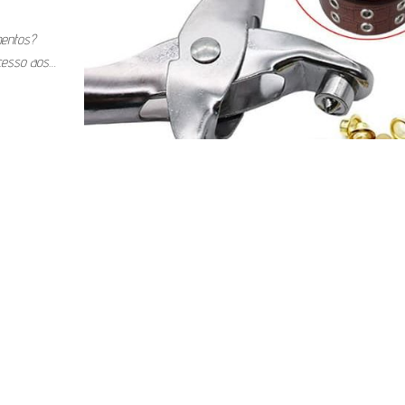
entos?
acesso aos…