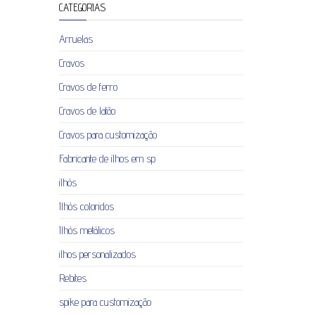
CATEGORIAS
Arruelas
Cravos
Cravos de ferro
Cravos de latão
Cravos para customização
Fabricante de ilhos em sp
ilhós
Ilhós coloridos
Ilhós metálicos
ilhos personalizados
Rebites
spike para customização