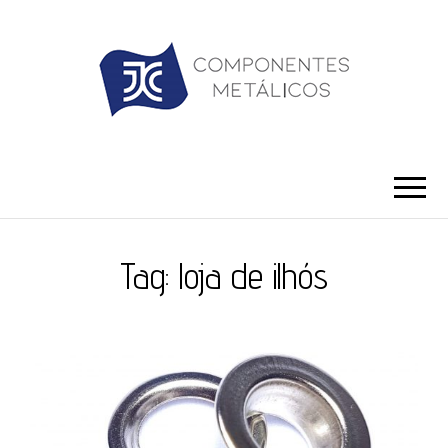
JC ILHÓS
Blog -JC Ilhós
Tag:
loja de ilhós