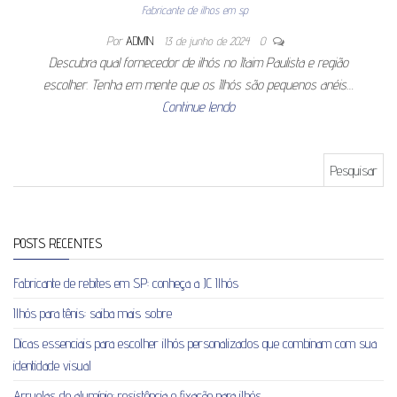
Fabricante de ilhos em sp
Por
ADMIN
13 de junho de 2024
0
Descubra qual fornecedor de ilhós no Itaim Paulista e região
escolher. Tenha em mente que os Ilhós são pequenos anéis…
Continue lendo
Pesquisar por:
POSTS RECENTES
Fabricante de rebites em SP: conheça a JC Ilhós
Ilhós para tênis: saiba mais sobre
Dicas essenciais para escolher ilhós personalizados que combinam com sua
identidade visual
Arruelas de alumínio: resistência e fixação para ilhós