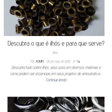
Descubra o que é ilhós e para que serve?
ilhós
Por
ADMIN
28 de maio de 2026
0
Descubra tudo sobre ilhós, seus usos em diversos materiais e
como podem ser essenciais em seus projetos de artesanato e…
Continue lendo