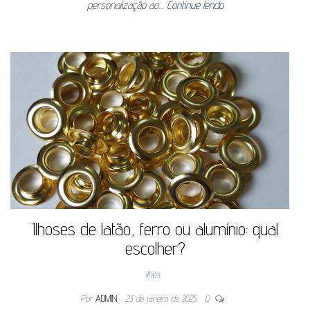
personalização ao…
Continue lendo
Ilhoses de latão, ferro ou alumínio: qual
escolher?
ilhós
Por
ADMIN
23 de janeiro de 2025
0