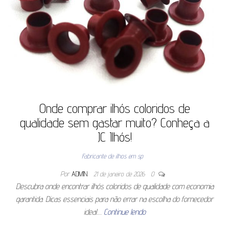
Onde comprar ilhós coloridos de
qualidade sem gastar muito? Conheça a
JC Ilhós!
Fabricante de ilhos em sp
Por
ADMIN
21 de janeiro de 2026
0
Descubra onde encontrar ilhós coloridos de qualidade com economia
garantida. Dicas essenciais para não errar na escolha do fornecedor
ideal.…
Continue lendo