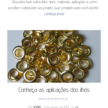
Descubra tudo sobre ilhós: tipos, materiais, aplicações e como
escolher o ideal para seu projeto. Guia completo para você acertar…
Continue lendo
Conheça as aplicações dos ilhós
Fabricante de ilhos em sp
Por
ADMIN
3 de outubro de 2024
0