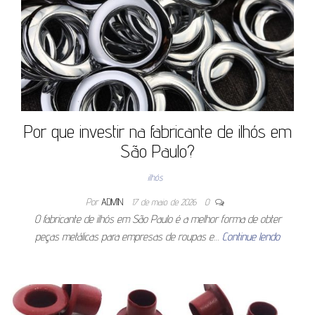
Por que investir na fabricante de ilhós em
São Paulo?
ilhós
Por
ADMIN
17 de maio de 2026
0
O fabricante de ilhós em São Paulo é a melhor forma de obter
peças metálicas para empresas de roupas e…
Continue lendo