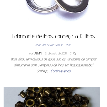
Fabricante de ilhós: conheça a JC Ilhós
Fabricante de ilhos em sp
ilhós
Por
ADMIN
31 de maio de 2026
0
Você ainda tem dúvidas de quais são as vantagens de comprar
diretamente com a empresa de ilhós em Itaquaquecetuba?
Conheça…
Continue lendo