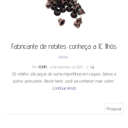
Fabricante de rebites: conheça a JC Ilhós
Rebites
Por
ADMIN
8 de dezembro de 2025
0
Os rebites são peças de suma importância em roupas, bolsas e
outros acessórios. Neste texto, você vai conhecer mais sobre…
Continue lendo
Pesquisar por: