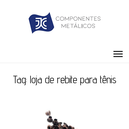
JC ILHÓS
Blog -JC Ilhós
Tag:
loja de rebite para tênis