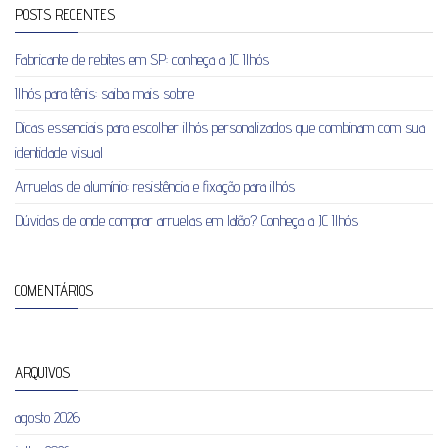
POSTS RECENTES
Fabricante de rebites em SP: conheça a JC Ilhós
Ilhós para tênis: saiba mais sobre
Dicas essenciais para escolher ilhós personalizados que combinam com sua
identidade visual
Arruelas de alumínio: resistência e fixação para ilhós
Dúvidas de onde comprar arruelas em latão? Conheça a JC Ilhós
COMENTÁRIOS
ARQUIVOS
agosto 2026