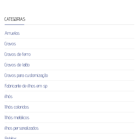
CATEGORIAS
Arruelas
Cravos
Cravos de ferro
Cravos de latão
Cravos para customização
Fabricante de ilhos em sp
ilhós
Ilhós coloridos
Ilhós metálicos
ilhos personalizados
Rebites