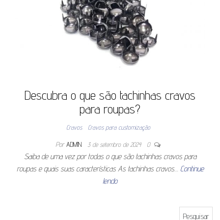
Descubra o que são tachinhas cravos
para roupas?
Cravos
Cravos para customização
Por
ADMIN
3 de setembro de 2024
0
Saiba de uma vez por todas o que são tachinhas cravos para
roupas e quais suas características As tachinhas cravos…
Continue
lendo
Pesquisar por: