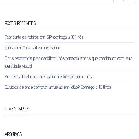
POSTS RECENTES
Fabricante de rebites em SP: conheça a JC Ilhós
Ilhós para tênis: saiba mais sobre
Dicas essenciais para escolher ilhós personalizados que combinam com sua
identidade visual
Arruelas de alumínio: resistência e fixação para ilhós
Dúvidas de onde comprar arruelas em latão? Conheça a JC Ilhós
COMENTÁRIOS
ARQUIVOS