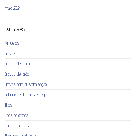
maio 2024
CATEGORIAS
Arruelas
Cravos
Cravos de ferro
Cravos de latão
Cravos para customização
Fabricante de ilhos em sp
ilhós
Ilhós coloridos
Ilhós metálicos
ilhos personalizados