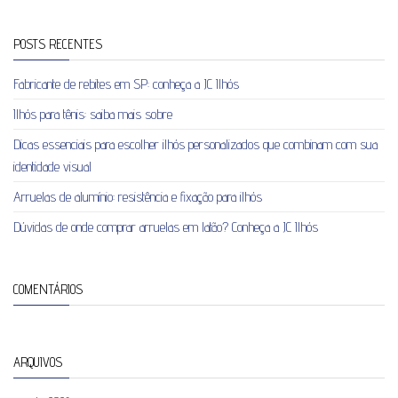
POSTS RECENTES
Fabricante de rebites em SP: conheça a JC Ilhós
Ilhós para tênis: saiba mais sobre
Dicas essenciais para escolher ilhós personalizados que combinam com sua
identidade visual
Arruelas de alumínio: resistência e fixação para ilhós
Dúvidas de onde comprar arruelas em latão? Conheça a JC Ilhós
COMENTÁRIOS
ARQUIVOS