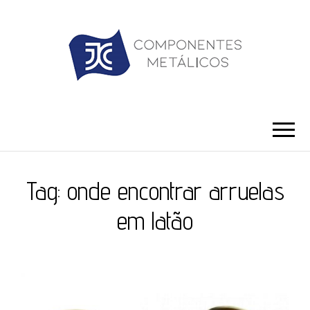
JC ILHÓS
Blog -JC Ilhós
Tag:
onde encontrar arruelas
em latão