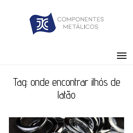
JC ILHÓS
Blog -JC Ilhós
Tag:
onde encontrar ilhós de
latão