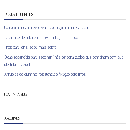
POSTS RECENTES
Comprar ilhós em São Paulo: Conheça a empresa ideal!
Fabricante de rebites em SP: conheça a JC Ilhós
Ilhós para tênis: saiba mais sobre
Dicas essenciais para escolher ilhós personalizados que combinam com sua
identidade visual
Arruelas de alumínio: resistência e fixação para ilhós
COMENTÁRIOS
ARQUIVOS