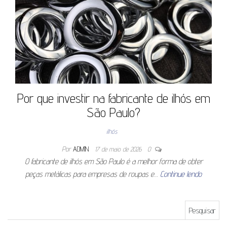
Por que investir na fabricante de ilhós em
São Paulo?
ilhós
Por
ADMIN
17 de maio de 2026
0
O fabricante de ilhós em São Paulo é a melhor forma de obter
peças metálicas para empresas de roupas e…
Continue lendo
Pesquisar por: