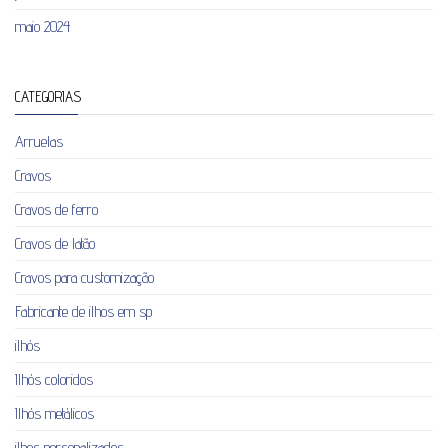
maio 2024
CATEGORIAS
Arruelas
Cravos
Cravos de ferro
Cravos de latão
Cravos para customização
Fabricante de ilhos em sp
ilhós
Ilhós coloridos
Ilhós metálicos
ilhos personalizados