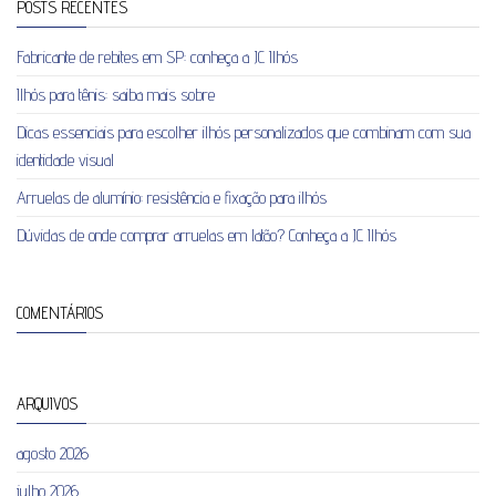
POSTS RECENTES
Fabricante de rebites em SP: conheça a JC Ilhós
Ilhós para tênis: saiba mais sobre
Dicas essenciais para escolher ilhós personalizados que combinam com sua
identidade visual
Arruelas de alumínio: resistência e fixação para ilhós
Dúvidas de onde comprar arruelas em latão? Conheça a JC Ilhós
COMENTÁRIOS
ARQUIVOS
agosto 2026
julho 2026