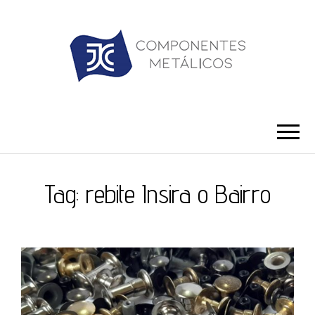
JC ILHÓS
Blog -JC Ilhós
Tag:
rebite Insira o Bairro