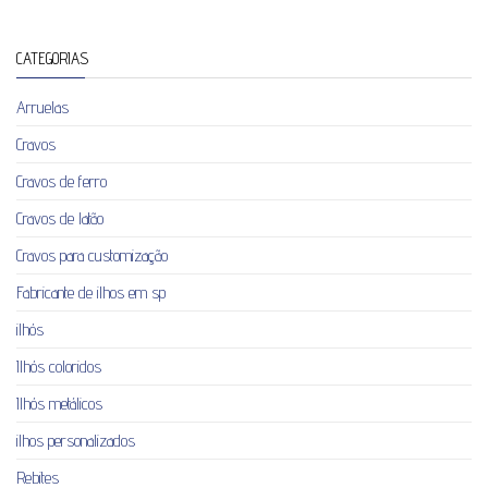
CATEGORIAS
Arruelas
Cravos
Cravos de ferro
Cravos de latão
Cravos para customização
Fabricante de ilhos em sp
ilhós
Ilhós coloridos
Ilhós metálicos
ilhos personalizados
Rebites