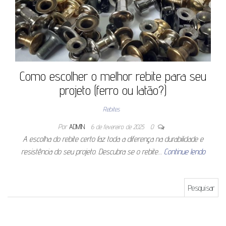
Como escolher o melhor rebite para seu
projeto (ferro ou latão?)
Rebites
Por
ADMIN
6 de fevereiro de 2025
0
A escolha do rebite certo faz toda a diferença na durabilidade e
resistência do seu projeto. Descubra se o rebite…
Continue lendo
Pesquisar por: