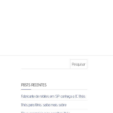
Pesquisar por:
POSTS RECENTES
Fabricante de rebites em SP: conheça a JC Ilhós
Ilhós para tênis: saiba mais sobre