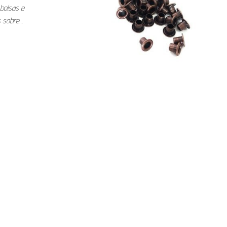
bolsas e
s sobre…