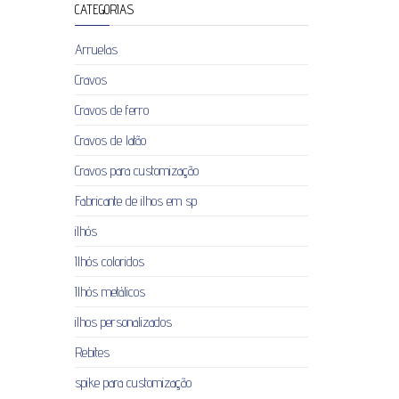
CATEGORIAS
Arruelas
Cravos
Cravos de ferro
Cravos de latão
Cravos para customização
Fabricante de ilhos em sp
ilhós
Ilhós coloridos
Ilhós metálicos
ilhos personalizados
Rebites
spike para customização