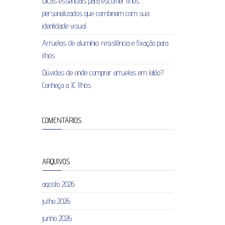
Dicas essenciais para escolher ilhós
personalizados que combinam com sua
identidade visual
Arruelas de alumínio: resistência e fixação para
ilhós
Dúvidas de onde comprar arruelas em latão?
Conheça a JC Ilhós
COMENTÁRIOS
ARQUIVOS
agosto 2026
julho 2026
junho 2026