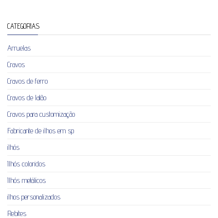
CATEGORIAS
Arruelas
Cravos
Cravos de ferro
Cravos de latão
Cravos para customização
Fabricante de ilhos em sp
ilhós
Ilhós coloridos
Ilhós metálicos
ilhos personalizados
Rebites