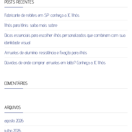
POSTS RECENTES
Fabricante de rebites em SP: conheça a JC Ilhós
Ilhós para tênis: saiba mais sobre
Dicas essenciais para escolher ilhós personalizados que combinam com sua
identidade visual
Arruelas de alumínio: resistência e fixação para ilhós
Dúvidas de onde comprar arruelas em latão? Conheça a JC Ilhós
COMENTÁRIOS
ARQUIVOS
agosto 2026
julho 2026