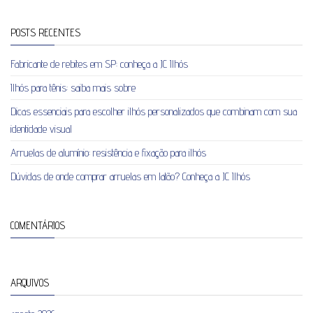
POSTS RECENTES
Fabricante de rebites em SP: conheça a JC Ilhós
Ilhós para tênis: saiba mais sobre
Dicas essenciais para escolher ilhós personalizados que combinam com sua
identidade visual
Arruelas de alumínio: resistência e fixação para ilhós
Dúvidas de onde comprar arruelas em latão? Conheça a JC Ilhós
COMENTÁRIOS
ARQUIVOS