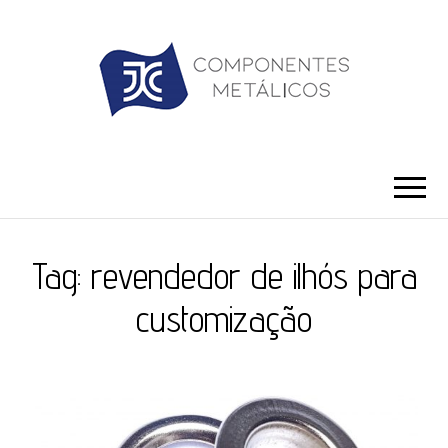
JC ILHÓS
Blog -JC Ilhós
Tag:
revendedor de ilhós para
customização