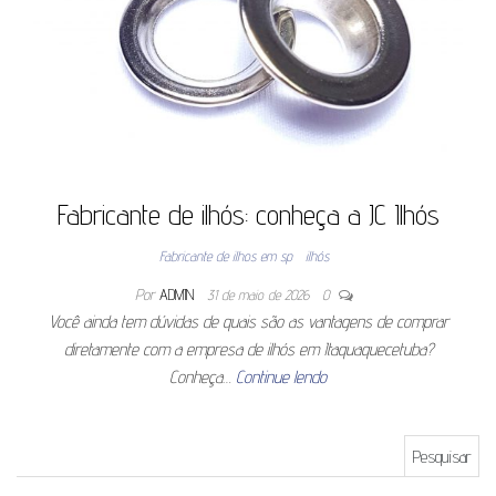
Fabricante de ilhós: conheça a JC Ilhós
Fabricante de ilhos em sp
ilhós
Por
ADMIN
31 de maio de 2026
0
Você ainda tem dúvidas de quais são as vantagens de comprar
diretamente com a empresa de ilhós em Itaquaquecetuba?
Conheça…
Continue lendo
Pesquisar por: