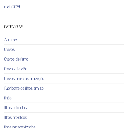
maio 2024
CATEGORIAS
Arruelas
Cravos
Cravos de ferro
Cravos de latão
Cravos para customização
Fabricante de ilhos em sp
ilhós
Ilhós coloridos
Ilhós metálicos
ilhos personalizados