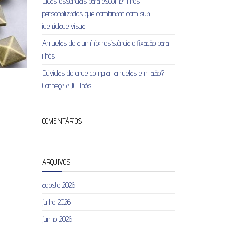
Dicas essenciais para escolher ilhós
personalizados que combinam com sua
identidade visual
Arruelas de alumínio: resistência e fixação para
ilhós
Dúvidas de onde comprar arruelas em latão?
Conheça a JC Ilhós
COMENTÁRIOS
ARQUIVOS
agosto 2026
julho 2026
junho 2026