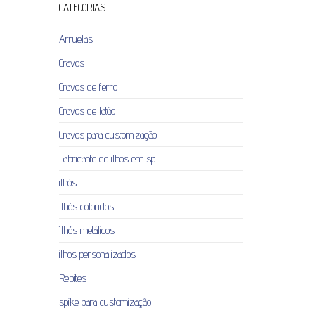
CATEGORIAS
Arruelas
Cravos
Cravos de ferro
Cravos de latão
Cravos para customização
Fabricante de ilhos em sp
ilhós
Ilhós coloridos
Ilhós metálicos
ilhos personalizados
Rebites
spike para customização