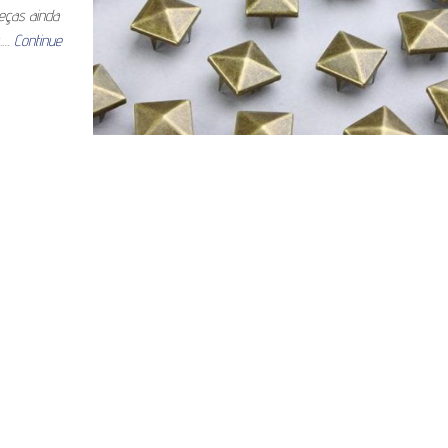
eças ainda
s.…
Continue