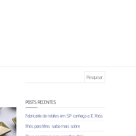
Pesquisar por:
POSTS RECENTES
Fabricante de rebites em SP: conheça a JC Ilhós
Ilhós para tênis: saiba mais sobre