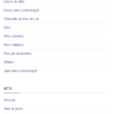
Cravos de latão
Cravos para customização
Fabricante de ilhos em sp
ilhós
Ilhós coloridos
Ilhós metálicos
ilhos personalizados
Rebites
spike para customização
META
Acessar
Feed de posts