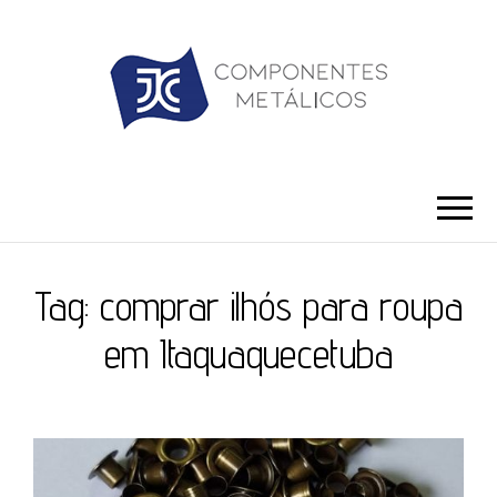
JC ILHÓS
Blog -JC Ilhós
Tag:
comprar ilhós para roupa
em Itaquaquecetuba