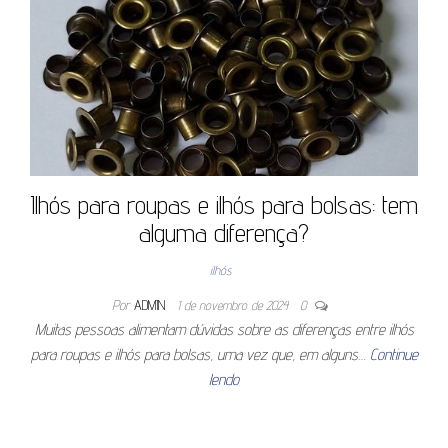
Ilhós para roupas e ilhós para bolsas: tem
alguma diferença?
ilhós
Por
ADMIN
1 de novembro de 2024
0
Muitas pessoas alimentam dúvidas sobre as diferenças entre ilhós
para roupas e ilhós para bolsas, uma vez que, em alguns…
Continue
lendo