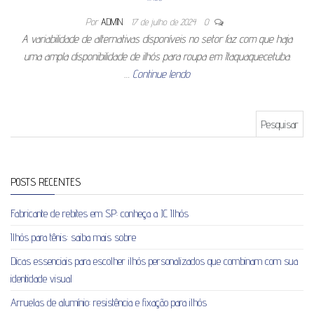
Por
ADMIN
17 de julho de 2024
0
A variabilidade de alternativas disponíveis no setor faz com que haja
uma ampla disponibilidade de ilhós para roupa em Itaquaquecetuba.
…
Continue lendo
Pesquisar por:
POSTS RECENTES
Fabricante de rebites em SP: conheça a JC Ilhós
Ilhós para tênis: saiba mais sobre
Dicas essenciais para escolher ilhós personalizados que combinam com sua
identidade visual
Arruelas de alumínio: resistência e fixação para ilhós