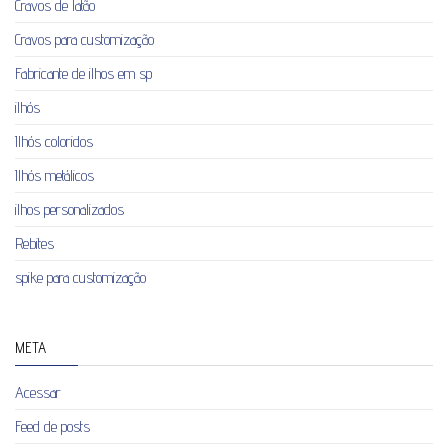
Cravos de latão
Cravos para customização
Fabricante de ilhos em sp
ilhós
Ilhós coloridos
Ilhós metálicos
ilhos personalizados
Rebites
spike para customização
META
Acessar
Feed de posts