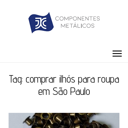
JC ILHÓS
Blog -JC Ilhós
Tag:
comprar ilhós para roupa
em São Paulo