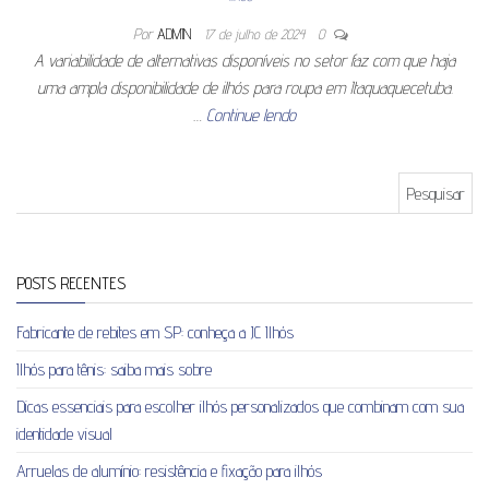
Por
ADMIN
17 de julho de 2024
0
A variabilidade de alternativas disponíveis no setor faz com que haja
uma ampla disponibilidade de ilhós para roupa em Itaquaquecetuba.
…
Continue lendo
Pesquisar por:
POSTS RECENTES
Fabricante de rebites em SP: conheça a JC Ilhós
Ilhós para tênis: saiba mais sobre
Dicas essenciais para escolher ilhós personalizados que combinam com sua
identidade visual
Arruelas de alumínio: resistência e fixação para ilhós