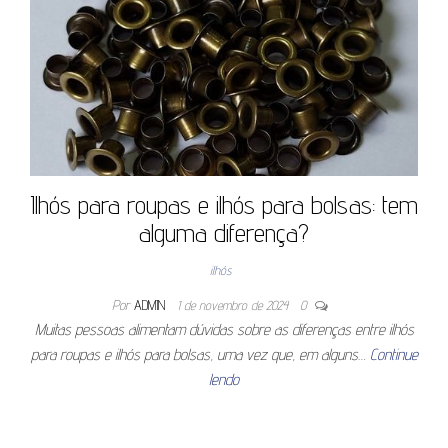
Ilhós para roupas e ilhós para bolsas: tem
alguma diferença?
ilhós
Por
ADMIN
1 de novembro de 2024
0
Muitas pessoas alimentam dúvidas sobre as diferenças entre ilhós
para roupas e ilhós para bolsas, uma vez que, em alguns…
Continue
lendo