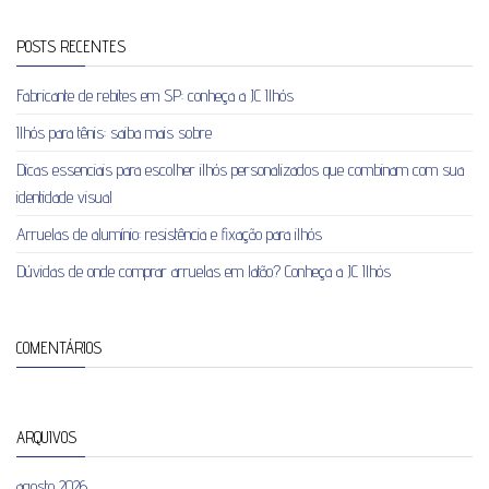
POSTS RECENTES
Fabricante de rebites em SP: conheça a JC Ilhós
Ilhós para tênis: saiba mais sobre
Dicas essenciais para escolher ilhós personalizados que combinam com sua
identidade visual
Arruelas de alumínio: resistência e fixação para ilhós
Dúvidas de onde comprar arruelas em latão? Conheça a JC Ilhós
COMENTÁRIOS
ARQUIVOS
agosto 2026