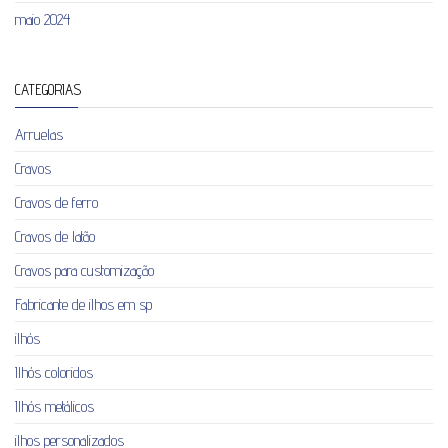
maio 2024
CATEGORIAS
Arruelas
Cravos
Cravos de ferro
Cravos de latão
Cravos para customização
Fabricante de ilhos em sp
ilhós
Ilhós coloridos
Ilhós metálicos
ilhos personalizados