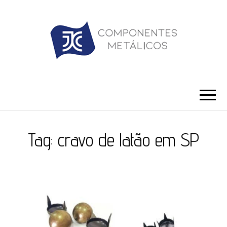
JC ILHÓS
Blog -JC Ilhós
Tag:
cravo de latão em SP