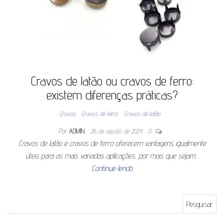
Cravos de latão ou cravos de ferro:
existem diferenças práticas?
Cravos
Cravos de ferro
Cravos de latão
Por
ADMIN
26 de agosto de 2024
0
Cravos de latão e cravos de ferro oferecem vantagens igualmente
úteis para as mais variadas aplicações, por mais que sejam…
Continue lendo
Pesquisar por: