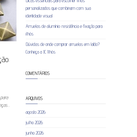
Dicas essenciais para escolher ilhós
personalizados que combinam com sua
identidade visual
Arruelas de alumínio: resistência e fixação para
ilhós
Dúvidas de onde comprar arruelas em latão?
Conheça a JC Ilhós
ção:
COMENTÁRIOS
 para
ARQUIVOS
peças…
agosto 2026
julho 2026
junho 2026