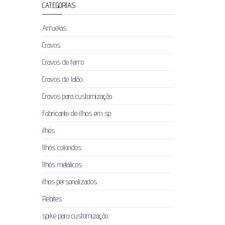
CATEGORIAS
Arruelas
Cravos
Cravos de ferro
Cravos de latão
Cravos para customização
Fabricante de ilhos em sp
ilhós
Ilhós coloridos
Ilhós metálicos
ilhos personalizados
Rebites
spike para customização