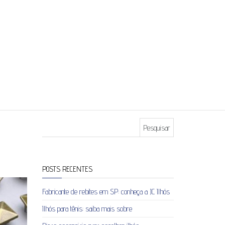
Pesquisar por:
POSTS RECENTES
Fabricante de rebites em SP: conheça a JC Ilhós
Ilhós para tênis: saiba mais sobre