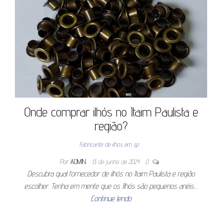
Onde comprar ilhós no Itaim Paulista e
região?
Fabricante de ilhos em sp
Por
ADMIN
13 de junho de 2024
0
Descubra qual fornecedor de ilhós no Itaim Paulista e região
escolher. Tenha em mente que os Ilhós são pequenos anéis…
Continue lendo