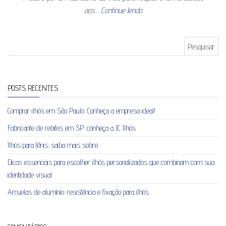
aos…
Continue lendo
Pesquisar por:
POSTS RECENTES
Comprar ilhós em São Paulo: Conheça a empresa ideal!
Fabricante de rebites em SP: conheça a JC Ilhós
Ilhós para tênis: saiba mais sobre
Dicas essenciais para escolher ilhós personalizados que combinam com sua
identidade visual
Arruelas de alumínio: resistência e fixação para ilhós