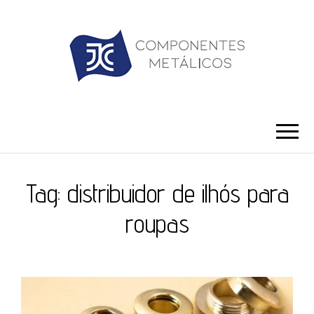
JC ILHÓS
Blog -JC Ilhós
Tag:
distribuidor de ilhós para
roupas