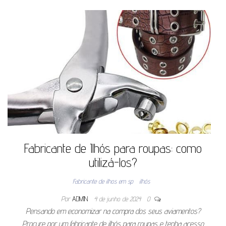
Fabricante de Ilhós para roupas: como
utilizá-los?
Fabricante de ilhos em sp
ilhós
Por
ADMIN
4 de junho de 2024
0
Pensando em economizar na compra dos seus aviamentos?
Procure por um fabricante de ilhós para roupas e tenha acesso