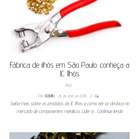
Fábrica de ilhós em São Paulo: conheça a
JC Ilhós
ilhós
Por
ADMIN
26 de abril de 2026
0
Saiba mais sobre os produtos da JC Ilhós e como ela se destaca no
mercado de componentes metálicos Líder e…
Continue lendo