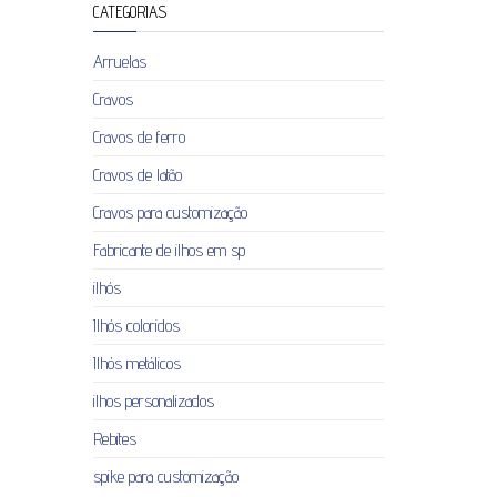
CATEGORIAS
Arruelas
Cravos
Cravos de ferro
Cravos de latão
Cravos para customização
Fabricante de ilhos em sp
ilhós
Ilhós coloridos
Ilhós metálicos
ilhos personalizados
Rebites
spike para customização