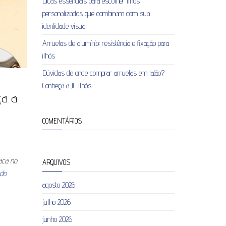
Dicas essenciais para escolher ilhós
personalizados que combinam com sua
identidade visual
Arruelas de alumínio: resistência e fixação para
ilhós
Dúvidas de onde comprar arruelas em latão?
Conheça a JC Ilhós
ça a
COMENTÁRIOS
aca no
ARQUIVOS
ndo
agosto 2026
julho 2026
junho 2026