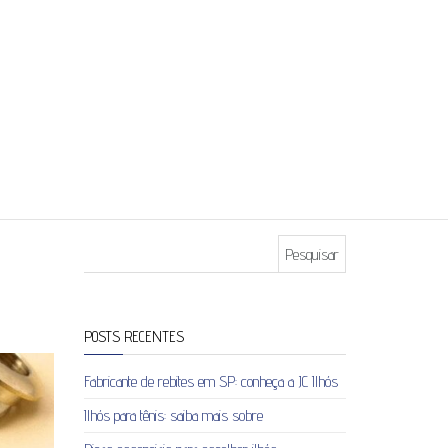
Pesquisar por:
POSTS RECENTES
Fabricante de rebites em SP: conheça a JC Ilhós
Ilhós para tênis: saiba mais sobre