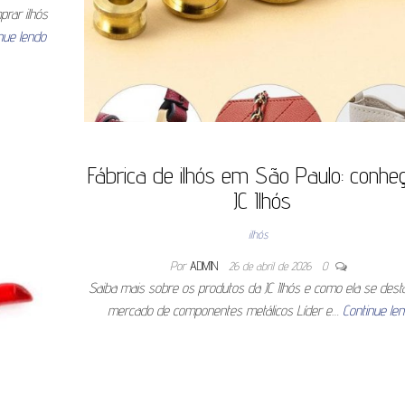
prar ilhós
nue lendo
Fábrica de ilhós em São Paulo: conhe
JC Ilhós
ilhós
Por
ADMIN
26 de abril de 2026
0
Saiba mais sobre os produtos da JC Ilhós e como ela se dest
mercado de componentes metálicos Líder e…
Continue le