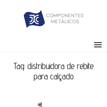
JC ILHÓS
Blog -JC Ilhós
Tag:
distribuidora de rebite
para calçado