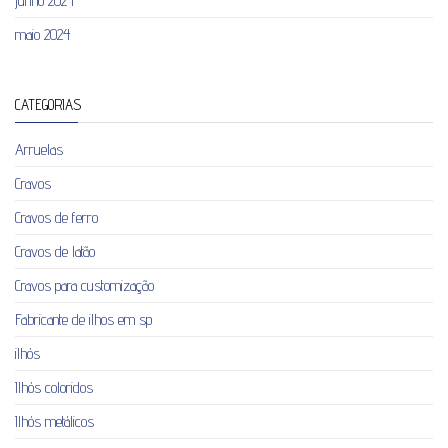
junho 2024
maio 2024
CATEGORIAS
Arruelas
Cravos
Cravos de ferro
Cravos de latão
Cravos para customização
Fabricante de ilhos em sp
ilhós
Ilhós coloridos
Ilhós metálicos