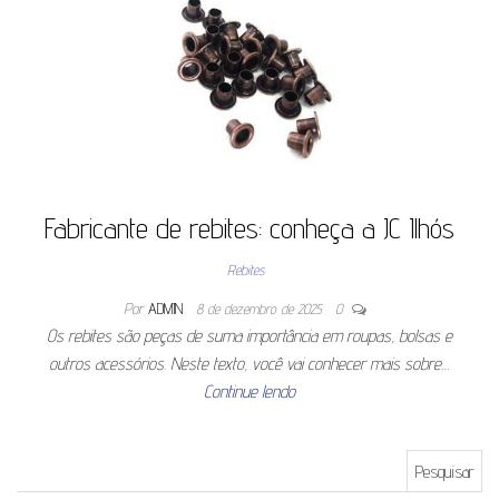
Fabricante de rebites: conheça a JC Ilhós
Rebites
Por
ADMIN
8 de dezembro de 2025
0
Os rebites são peças de suma importância em roupas, bolsas e
outros acessórios. Neste texto, você vai conhecer mais sobre…
Continue lendo
Pesquisar por: