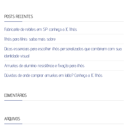
POSTS RECENTES
Fabricante de rebites em SP: conheça a JC Ilhós
Ilhós para tênis: saiba mais sobre
Dicas essenciais para escolher ilhós personalizados que combinam com sua
identidade visual
Arruelas de alumínio: resistência e fixação para ilhós
Dúvidas de onde comprar arruelas em latão? Conheça a JC Ilhós
COMENTÁRIOS
ARQUIVOS