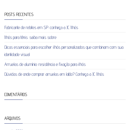
POSTS RECENTES
Fabricante de rebites em SP: conheça a JC Ilhós
Ilhós para tênis: saiba mais sobre
Dicas essenciais para escolher ilhós personalizados que combinam com sua
identidade visual
Arruelas de alumínio: resistência e fixação para ilhós
Dúvidas de onde comprar arruelas em latão? Conheça a JC Ilhós
COMENTÁRIOS
ARQUIVOS