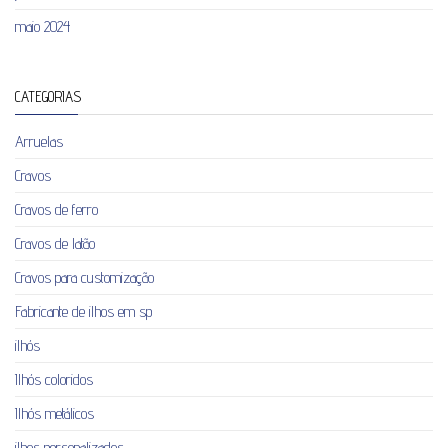
maio 2024
CATEGORIAS
Arruelas
Cravos
Cravos de ferro
Cravos de latão
Cravos para customização
Fabricante de ilhos em sp
ilhós
Ilhós coloridos
Ilhós metálicos
ilhos personalizados