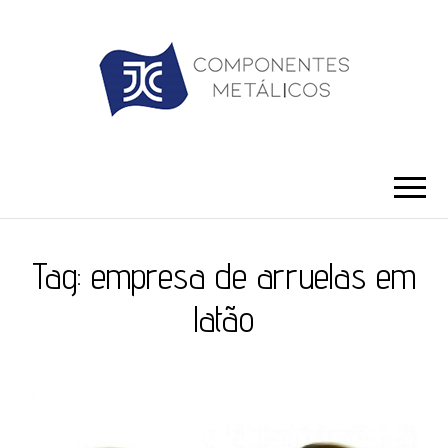
JC ILHÓS
Blog -JC Ilhós
Tag:
empresa de arruelas em
latão