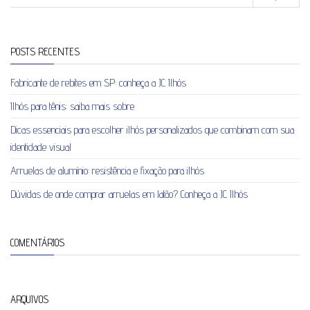
POSTS RECENTES
Fabricante de rebites em SP: conheça a JC Ilhós
Ilhós para tênis: saiba mais sobre
Dicas essenciais para escolher ilhós personalizados que combinam com sua
identidade visual
Arruelas de alumínio: resistência e fixação para ilhós
Dúvidas de onde comprar arruelas em latão? Conheça a JC Ilhós
COMENTÁRIOS
ARQUIVOS