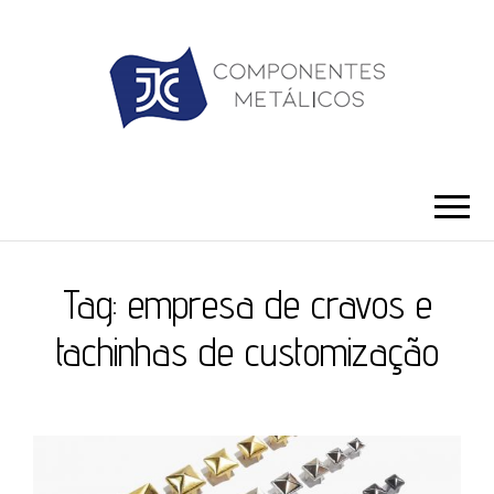
JC ILHÓS
Blog -JC Ilhós
Tag:
empresa de cravos e
tachinhas de customização