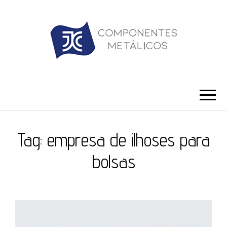
JC ILHÓS
Blog -JC Ilhós
Tag:
empresa de ilhoses para
bolsas