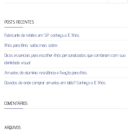
POSTS RECENTES
Fabricante de rebites em SP: conheça a JC Ilhós
Ilhós para tênis: saiba mais sobre
Dicas essenciais para escolher ilhós personalizados que combinam com sua
identidade visual
Arruelas de alumínio: resistência e fixação para ilhós
Dúvidas de onde comprar arruelas em latão? Conheça a JC Ilhós
COMENTÁRIOS
ARQUIVOS