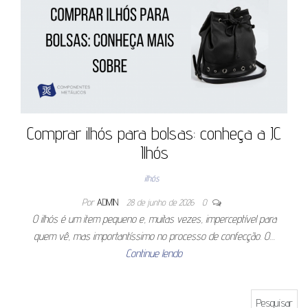
Comprar ilhós para bolsas: conheça a JC
Ilhós
ilhós
Por
ADMIN
28 de junho de 2026
0
O ilhós é um item pequeno e, muitas vezes, imperceptível para
quem vê, mas importantíssimo no processo de confecção. O…
Continue lendo
Pesquisar por: