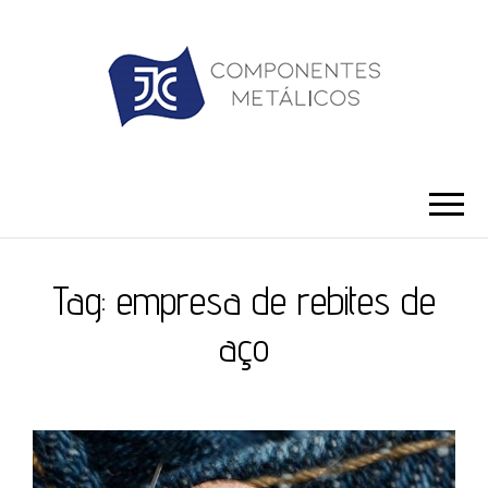
JC ILHÓS
Blog -JC Ilhós
Tag:
empresa de rebites de
aço