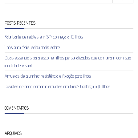
POSTS RECENTES
Fabricante de rebites em SP: conheça a JC Ilhós
Ilhós para tênis: saiba mais sobre
Dicas essenciais para escolher ilhós personalizados que combinam com sua
identidade visual
Arruelas de alumínio: resistência e fixação para ilhós
Dúvidas de onde comprar arruelas em latão? Conheça a JC Ilhós
COMENTÁRIOS
ARQUIVOS