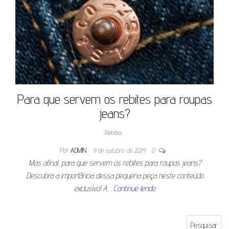
Para que servem os rebites para roupas
jeans?
Rebites
Por
ADMIN
9 de outubro de 2024
0
Mas afinal, para que servem os rebites para roupas jeans?
Descubra a importância dessa pequena peça neste conteúdo
exclusivo! A…
Continue lendo
Pesquisar por: