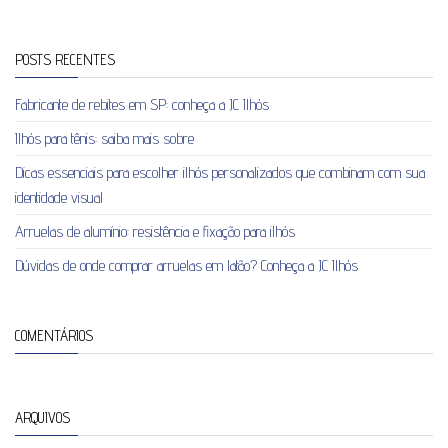
POSTS RECENTES
Fabricante de rebites em SP: conheça a JC Ilhós
Ilhós para tênis: saiba mais sobre
Dicas essenciais para escolher ilhós personalizados que combinam com sua
identidade visual
Arruelas de alumínio: resistência e fixação para ilhós
Dúvidas de onde comprar arruelas em latão? Conheça a JC Ilhós
COMENTÁRIOS
ARQUIVOS