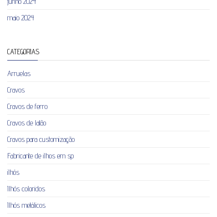
junho 2024
maio 2024
CATEGORIAS
Arruelas
Cravos
Cravos de ferro
Cravos de latão
Cravos para customização
Fabricante de ilhos em sp
ilhós
Ilhós coloridos
Ilhós metálicos