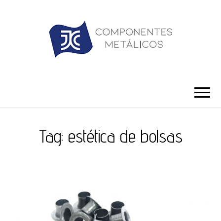
JC ILHÓS
Blog -JC Ilhós
Tag:
estética de bolsas