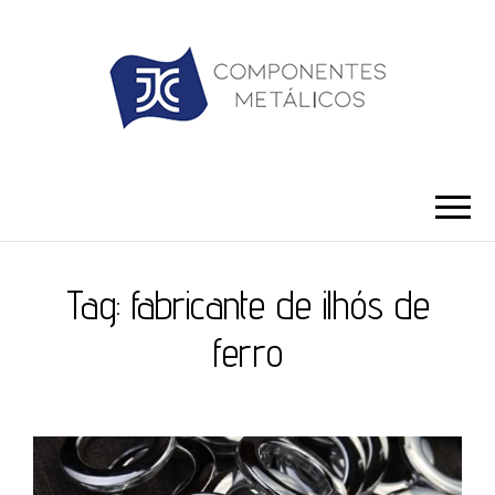
JC ILHÓS
Blog -JC Ilhós
Tag:
fabricante de ilhós de
ferro