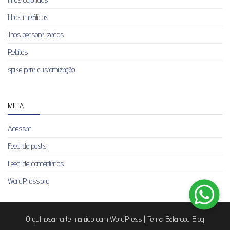
Ilhós metálicos
ilhos personalizados
Rebites
spike para customização
META
Acessar
Feed de posts
Feed de comentários
WordPress.org
Orgulhosamente mantido com
WordPress
|
Tema:
Balanced Blog