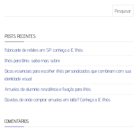
Pesquisar por:
POSTS RECENTES
Fabricante de rebites em SP: conheça a JC Ilhós
Ilhós para tênis: saiba mais sobre
Dicas essenciais para escolher ilhós personalizados que combinam com sua
identidade visual
Arruelas de alumínio: resistência e fixação para ilhós
Dúvidas de onde comprar arruelas em latão? Conheça a JC Ilhós
COMENTÁRIOS