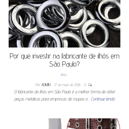
Por que investir na fabricante de ilhós em
São Paulo?
ilhós
Por
ADMIN
17 de maio de 2026
0
O fabricante de ilhós em São Paulo é a melhor forma de obter
peças metálicas para empresas de roupas e…
Continue lendo