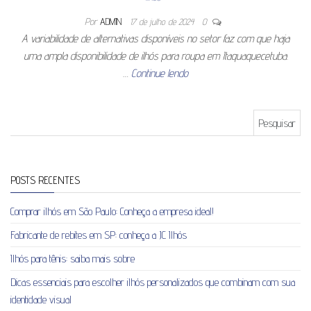
Por
ADMIN
17 de julho de 2024
0
A variabilidade de alternativas disponíveis no setor faz com que haja
uma ampla disponibilidade de ilhós para roupa em Itaquaquecetuba.
…
Continue lendo
Pesquisar por:
POSTS RECENTES
Comprar ilhós em São Paulo: Conheça a empresa ideal!
Fabricante de rebites em SP: conheça a JC Ilhós
Ilhós para tênis: saiba mais sobre
Dicas essenciais para escolher ilhós personalizados que combinam com sua
identidade visual