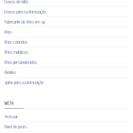
Cravos de latão
Cravos para customização
Fabricante de ilhos em sp
ilhós
Ilhós coloridos
Ilhós metálicos
ilhos personalizados
Rebites
spike para customização
META
Acessar
Feed de posts