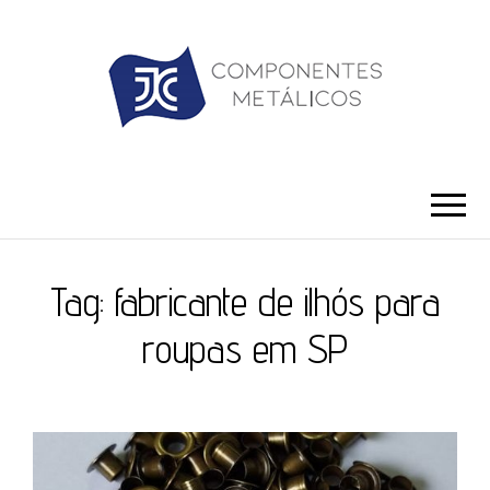
JC ILHÓS
Blog -JC Ilhós
Tag:
fabricante de ilhós para
roupas em SP