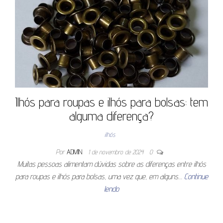
Ilhós para roupas e ilhós para bolsas: tem
alguma diferença?
ilhós
Por
ADMIN
1 de novembro de 2024
0
Muitas pessoas alimentam dúvidas sobre as diferenças entre ilhós
para roupas e ilhós para bolsas, uma vez que, em alguns…
Continue
lendo