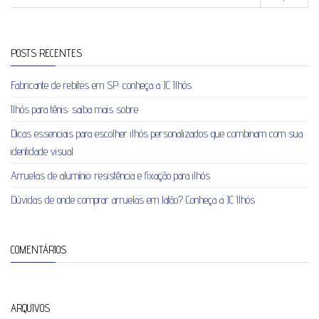
POSTS RECENTES
Fabricante de rebites em SP: conheça a JC Ilhós
Ilhós para tênis: saiba mais sobre
Dicas essenciais para escolher ilhós personalizados que combinam com sua
identidade visual
Arruelas de alumínio: resistência e fixação para ilhós
Dúvidas de onde comprar arruelas em latão? Conheça a JC Ilhós
COMENTÁRIOS
ARQUIVOS