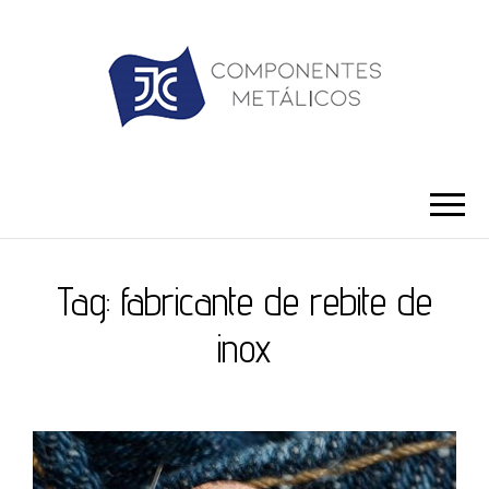
JC ILHÓS
Blog -JC Ilhós
Tag:
fabricante de rebite de
inox