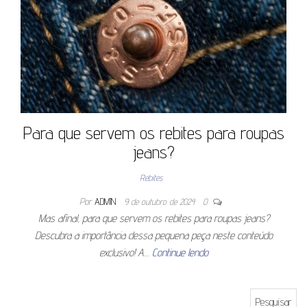
Para que servem os rebites para roupas
jeans?
Rebites
Por
ADMIN
9 de outubro de 2024
0
Mas afinal, para que servem os rebites para roupas jeans?
Descubra a importância dessa pequena peça neste conteúdo
exclusivo! A…
Continue lendo
Pesquisar por: