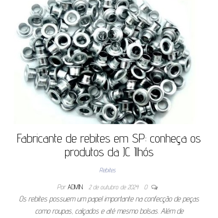
Fabricante de rebites em SP: conheça os
produtos da JC Ilhós
Rebites
Por
ADMIN
2 de outubro de 2024
0
Os rebites possuem um papel importante na confecção de peças
como roupas, calçados e até mesmo bolsas. Além de