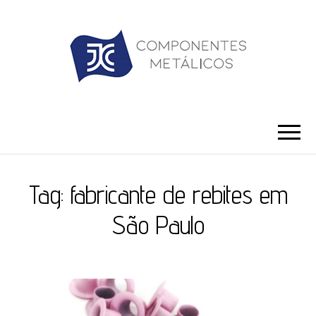
JC ILHÓS
Blog -JC Ilhós
Tag:
fabricante de rebites em
São Paulo