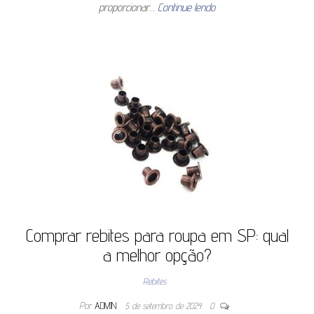
proporcionar…
Continue lendo
Comprar rebites para roupa em SP: qual
a melhor opção?
Rebites
Por
ADMIN
5 de setembro de 2024
0