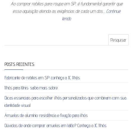
Ao comprar rebites para roupa em SP, é fundamental garantir que
essa aquisição atenda as exigências de cada um dos…
Continue
lendo
Pesquisar por:
POSTS RECENTES
Fabricante de rebites em SP: conheça a JC Ilhós
Ilhós para tênis: saiba mais sobre
Dicas essenciais para escolher ilhós personalizados que combinam com sua
identidade visual
Arruelas de alumínio: resistência e fixação para ilhós
Dúvidas de onde comprar arruelas em latão? Conheça a JC Ilhós