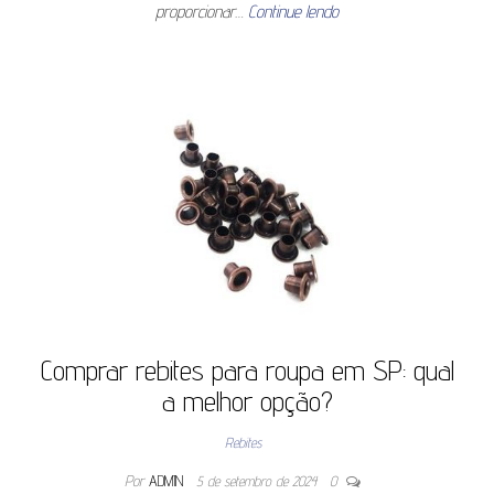
proporcionar…
Continue lendo
Comprar rebites para roupa em SP: qual
a melhor opção?
Rebites
Por
ADMIN
5 de setembro de 2024
0