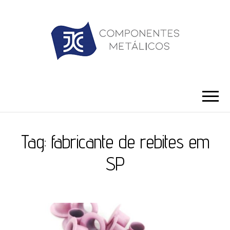
JC ILHÓS
Blog -JC Ilhós
Tag:
fabricante de rebites em
SP