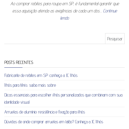
Ao comprar rebites para roupa em SP, é fundamental garantir que
essa aquisição atenda as exigências de cada um dos…
Continue
lendo
Pesquisar por:
POSTS RECENTES
Fabricante de rebites em SP: conheça a JC Ilhós
Ilhós para tênis: saiba mais sobre
Dicas essenciais para escolher ilhós personalizados que combinam com sua
identidade visual
Arruelas de alumínio: resistência e fixação para ilhós
Dúvidas de onde comprar arruelas em latão? Conheça a JC Ilhós