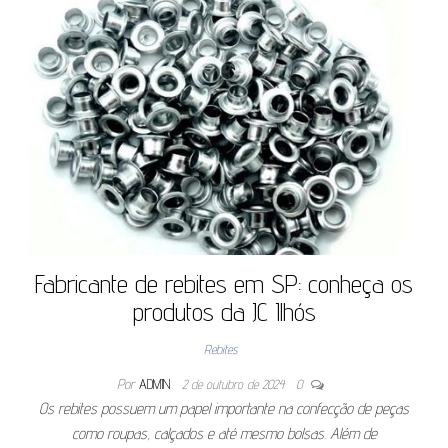
Fabricante de rebites em SP: conheça os
produtos da JC Ilhós
Rebites
Por
ADMIN
2 de outubro de 2024
0
Os rebites possuem um papel importante na confecção de peças
como roupas, calçados e até mesmo bolsas. Além de