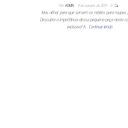
Por
ADMIN
9 de outubro de 2024
0
Mas afinal, para que servem os rebites para roupas 
Descubra a importância dessa pequena peça neste c
exclusivo! A…
Continue lendo