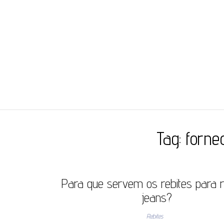
JC ILHÓS
Blog -JC Ilhós
Tag:
forne
Para que servem os rebites para 
jeans?
Rebites