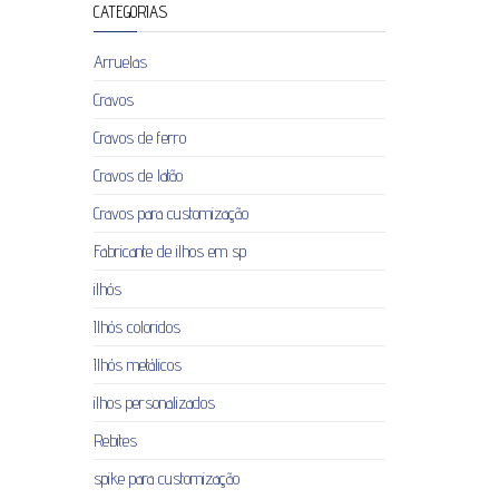
CATEGORIAS
Arruelas
Cravos
Cravos de ferro
Cravos de latão
Cravos para customização
Fabricante de ilhos em sp
ilhós
Ilhós coloridos
Ilhós metálicos
ilhos personalizados
Rebites
spike para customização