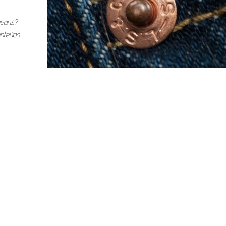
jeans?
onteúdo