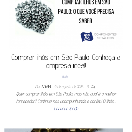
Comprar ilhós em São Paulo: Conheça a
empresa ideal!
ilhós
Por
ADMIN
9 de agosto de 2026
0
Quer comprar ilhós em São Paulo, mas não qual é o melhor
fornecedor? Continue nos acompanhando e confira! O ilhós…
Continue lendo