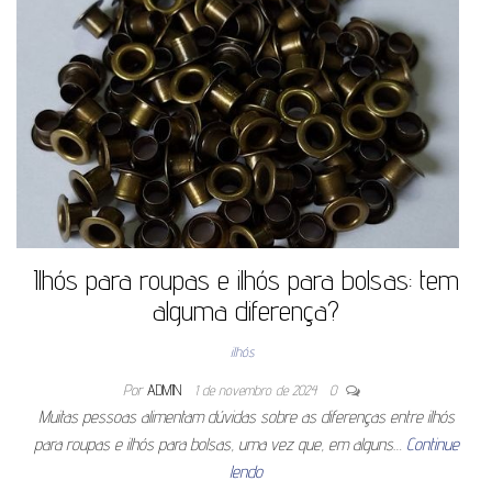
Ilhós para roupas e ilhós para bolsas: tem
alguma diferença?
ilhós
Por
ADMIN
1 de novembro de 2024
0
Muitas pessoas alimentam dúvidas sobre as diferenças entre ilhós
para roupas e ilhós para bolsas, uma vez que, em alguns…
Continue
lendo