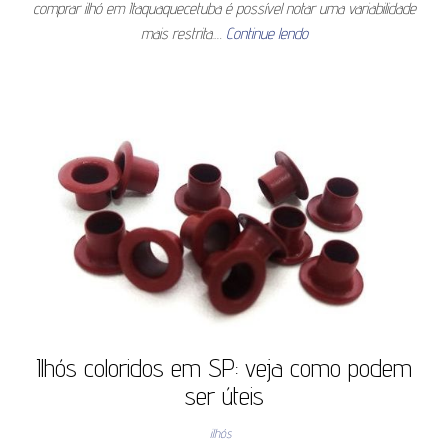
comprar ilhó em Itaquaquecetuba é possível notar uma variabilidade
mais restrita.…
Continue lendo
Ilhós coloridos em SP: veja como podem
ser úteis
ilhós