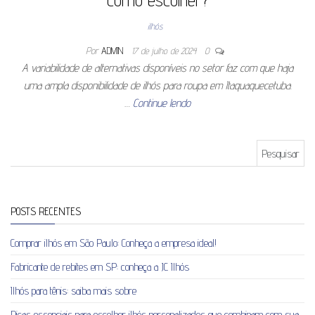
ilhós
Por
ADMIN
17 de julho de 2024
0
A variabilidade de alternativas disponíveis no setor faz com que haja
uma ampla disponibilidade de ilhós para roupa em Itaquaquecetuba.
…
Continue lendo
Pesquisar por:
POSTS RECENTES
Comprar ilhós em São Paulo: Conheça a empresa ideal!
Fabricante de rebites em SP: conheça a JC Ilhós
Ilhós para tênis: saiba mais sobre
Dicas essenciais para escolher ilhós personalizados que combinam com sua