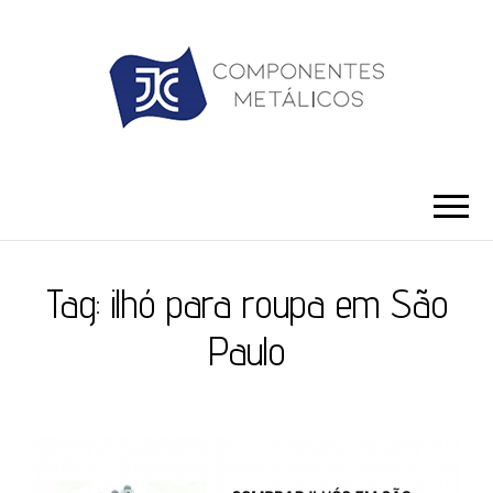
JC ILHÓS
Blog -JC Ilhós
Tag:
ilhó para roupa em São
Paulo