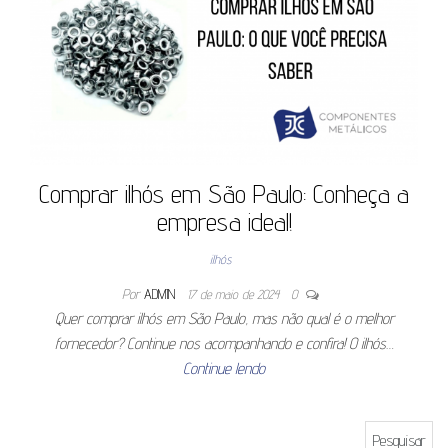
Comprar ilhós em São Paulo: Conheça a
empresa ideal!
ilhós
Por
ADMIN
17 de maio de 2024
0
Quer comprar ilhós em São Paulo, mas não qual é o melhor
fornecedor? Continue nos acompanhando e confira! O ilhós…
Continue lendo
Pesquisar por: