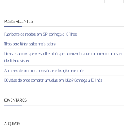
POSTS RECENTES
Fabricante de rebites em SP: conheça a JC Ilhós
Ilhós para tênis: saiba mais sobre
Dicas essenciais para escolher ilhós personalizados que combinam com sua
identidade visual
Arruelas de alumínio: resistência e fixação para ilhós
Dúvidas de onde comprar arruelas em latão? Conheça a JC Ilhós
COMENTÁRIOS
ARQUIVOS