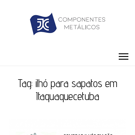
JC ILHÓS
Blog -JC Ilhós
Tag:
ilhó para sapatos em
Itaquaquecetuba