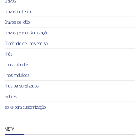
Cravos
Cravos de ferro
Cravos de latão
Cravos para customização
Fabricante de ilhos em sp
ilhós
Ilhós coloridos
Ilhós metálicos
ilhos personalizados
Rebites
spike para customização
META