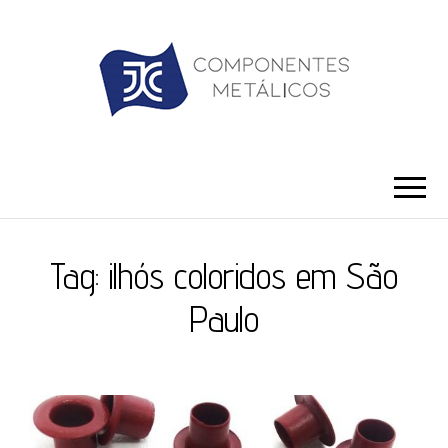
JC ILHÓS
Blog -JC Ilhós
Tag:
ilhós coloridos em São
Paulo