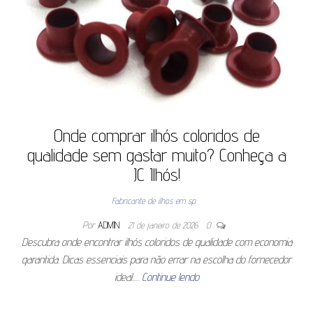
Onde comprar ilhós coloridos de
qualidade sem gastar muito? Conheça a
JC Ilhós!
Fabricante de ilhos em sp
Por
ADMIN
21 de janeiro de 2026
0
Descubra onde encontrar ilhós coloridos de qualidade com economia
garantida. Dicas essenciais para não errar na escolha do fornecedor
ideal.…
Continue lendo