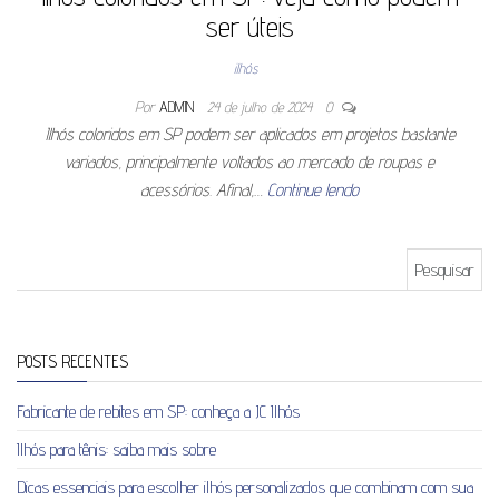
ser úteis
ilhós
Por
ADMIN
24 de julho de 2024
0
Ilhós coloridos em SP podem ser aplicados em projetos bastante
variados, principalmente voltados ao mercado de roupas e
acessórios. Afinal,…
Continue lendo
Pesquisar por:
POSTS RECENTES
Fabricante de rebites em SP: conheça a JC Ilhós
Ilhós para tênis: saiba mais sobre
Dicas essenciais para escolher ilhós personalizados que combinam com sua