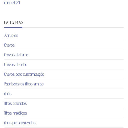
maio 2024
CATEGORIAS
Arruelas
Cravos
Cravos de ferro
Cravos de latão
Cravos para customização
Fabricante de ilhos em sp
ilhós
Ilhós coloridos
Ilhós metálicos
ilhos personalizados