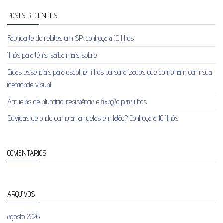
POSTS RECENTES
Fabricante de rebites em SP: conheça a JC Ilhós
Ilhós para tênis: saiba mais sobre
Dicas essenciais para escolher ilhós personalizados que combinam com sua
identidade visual
Arruelas de alumínio: resistência e fixação para ilhós
Dúvidas de onde comprar arruelas em latão? Conheça a JC Ilhós
COMENTÁRIOS
ARQUIVOS
agosto 2026