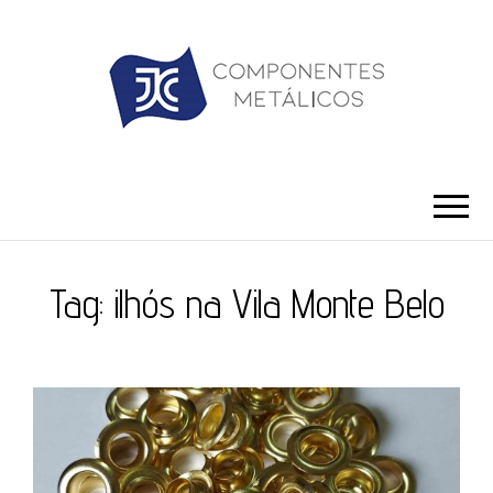
JC ILHÓS
Blog -JC Ilhós
Tag:
ilhós na Vila Monte Belo