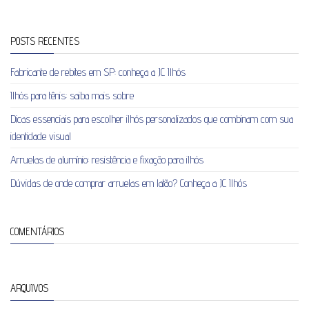
POSTS RECENTES
Fabricante de rebites em SP: conheça a JC Ilhós
Ilhós para tênis: saiba mais sobre
Dicas essenciais para escolher ilhós personalizados que combinam com sua
identidade visual
Arruelas de alumínio: resistência e fixação para ilhós
Dúvidas de onde comprar arruelas em latão? Conheça a JC Ilhós
COMENTÁRIOS
ARQUIVOS