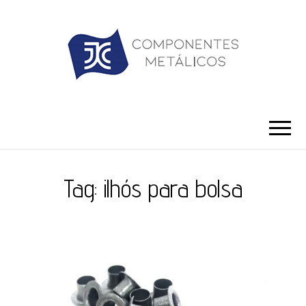
JC ILHÓS
Blog -JC Ilhós
Tag:
ilhós para bolsa