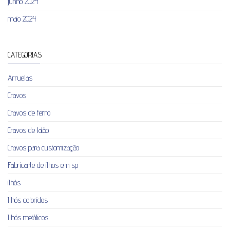
junho 2024
maio 2024
CATEGORIAS
Arruelas
Cravos
Cravos de ferro
Cravos de latão
Cravos para customização
Fabricante de ilhos em sp
ilhós
Ilhós coloridos
Ilhós metálicos