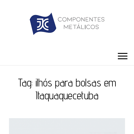
JC ILHÓS
Blog -JC Ilhós
Tag:
ilhós para bolsas em
Itaquaquecetuba