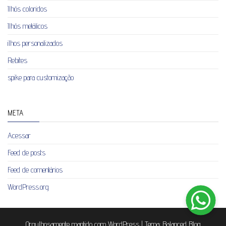
Ilhós coloridos
Ilhós metálicos
ilhos personalizados
Rebites
spike para customização
META
Acessar
Feed de posts
Feed de comentários
WordPress.org
Orgulhosamente mantido com
WordPress
|
Tema:
Balanced Blog