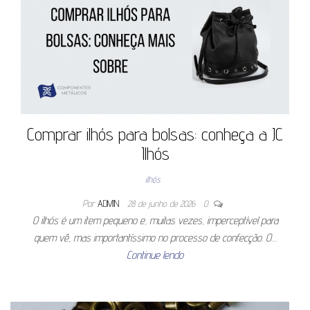
Comprar ilhós para bolsas: conheça a JC
Ilhós
ilhós
Por
ADMIN
28 de junho de 2026
0
O ilhós é um item pequeno e, muitas vezes, imperceptível para
quem vê, mas importantíssimo no processo de confecção. O…
Continue lendo