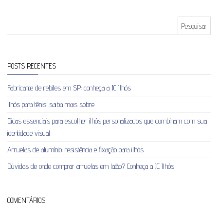
Pesquisar por:
POSTS RECENTES
Fabricante de rebites em SP: conheça a JC Ilhós
Ilhós para tênis: saiba mais sobre
Dicas essenciais para escolher ilhós personalizados que combinam com sua
identidade visual
Arruelas de alumínio: resistência e fixação para ilhós
Dúvidas de onde comprar arruelas em latão? Conheça a JC Ilhós
COMENTÁRIOS