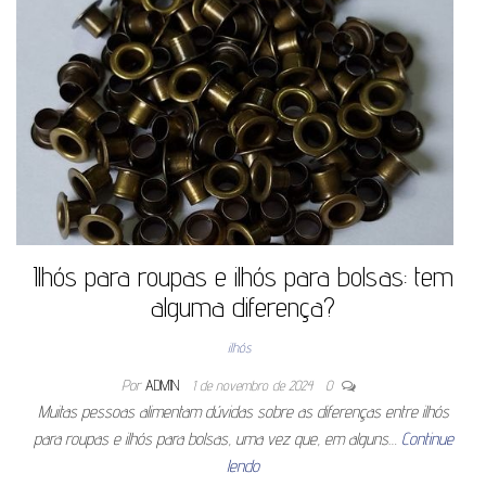
Ilhós para roupas e ilhós para bolsas: tem
alguma diferença?
ilhós
Por
ADMIN
1 de novembro de 2024
0
Muitas pessoas alimentam dúvidas sobre as diferenças entre ilhós
para roupas e ilhós para bolsas, uma vez que, em alguns…
Continue
lendo