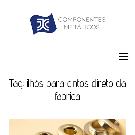
JC ILHÓS
Blog -JC Ilhós
Tag:
ilhós para cintos direto da
fabrica