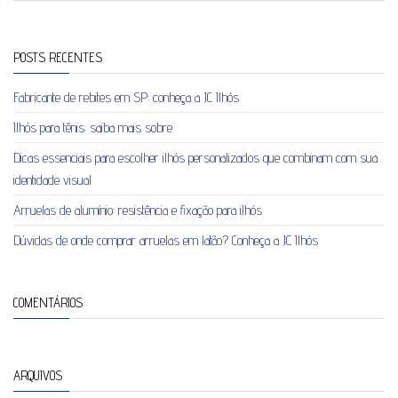
POSTS RECENTES
Fabricante de rebites em SP: conheça a JC Ilhós
Ilhós para tênis: saiba mais sobre
Dicas essenciais para escolher ilhós personalizados que combinam com sua
identidade visual
Arruelas de alumínio: resistência e fixação para ilhós
Dúvidas de onde comprar arruelas em latão? Conheça a JC Ilhós
COMENTÁRIOS
ARQUIVOS