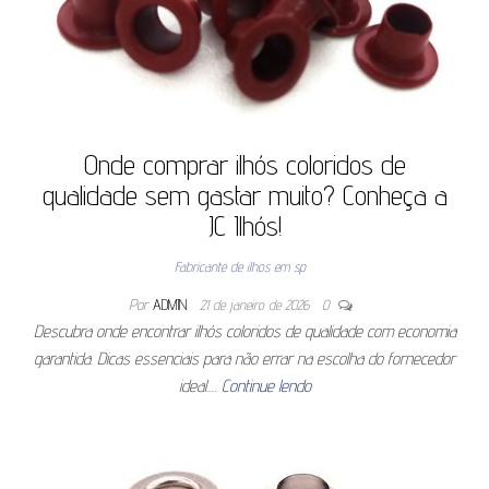
Onde comprar ilhós coloridos de
qualidade sem gastar muito? Conheça a
JC Ilhós!
Fabricante de ilhos em sp
Por
ADMIN
21 de janeiro de 2026
0
Descubra onde encontrar ilhós coloridos de qualidade com economia
garantida. Dicas essenciais para não errar na escolha do fornecedor
ideal.…
Continue lendo