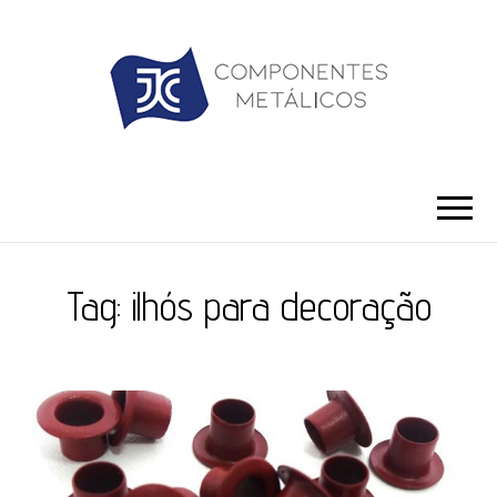
JC ILHÓS
Blog -JC Ilhós
Tag:
ilhós para decoração