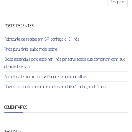
POSTS RECENTES
Fabricante de rebites em SP: conheça a JC Ilhós
Ilhós para tênis: saiba mais sobre
Dicas essenciais para escolher ilhós personalizados que combinam com sua
identidade visual
Arruelas de alumínio: resistência e fixação para ilhós
Dúvidas de onde comprar arruelas em latão? Conheça a JC Ilhós
COMENTÁRIOS
ARQUIVOS