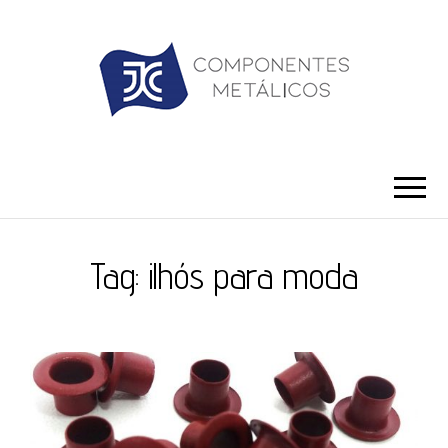
JC ILHÓS
Blog -JC Ilhós
Tag:
ilhós para moda