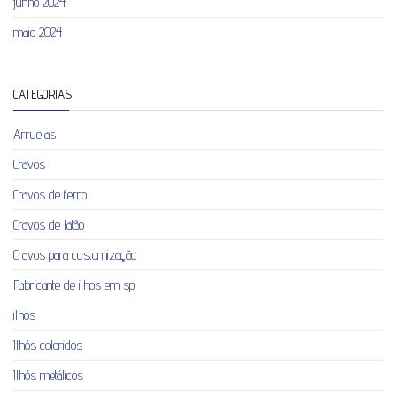
junho 2024
maio 2024
CATEGORIAS
Arruelas
Cravos
Cravos de ferro
Cravos de latão
Cravos para customização
Fabricante de ilhos em sp
ilhós
Ilhós coloridos
Ilhós metálicos