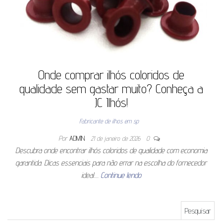
Onde comprar ilhós coloridos de
qualidade sem gastar muito? Conheça a
JC Ilhós!
Fabricante de ilhos em sp
Por
ADMIN
21 de janeiro de 2026
0
Descubra onde encontrar ilhós coloridos de qualidade com economia
garantida. Dicas essenciais para não errar na escolha do fornecedor
ideal.…
Continue lendo
Pesquisar por: