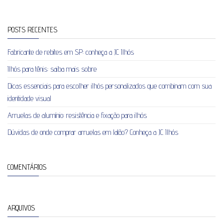
POSTS RECENTES
Fabricante de rebites em SP: conheça a JC Ilhós
Ilhós para tênis: saiba mais sobre
Dicas essenciais para escolher ilhós personalizados que combinam com sua
identidade visual
Arruelas de alumínio: resistência e fixação para ilhós
Dúvidas de onde comprar arruelas em latão? Conheça a JC Ilhós
COMENTÁRIOS
ARQUIVOS