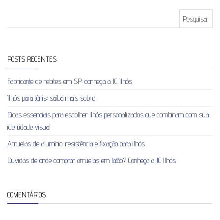
Pesquisar por:
POSTS RECENTES
Fabricante de rebites em SP: conheça a JC Ilhós
Ilhós para tênis: saiba mais sobre
Dicas essenciais para escolher ilhós personalizados que combinam com sua
identidade visual
Arruelas de alumínio: resistência e fixação para ilhós
Dúvidas de onde comprar arruelas em latão? Conheça a JC Ilhós
COMENTÁRIOS