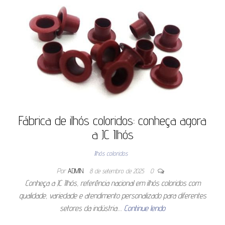
Fábrica de ilhós coloridos: conheça agora
a JC Ilhós
Ilhós coloridos
Por
ADMIN
8 de setembro de 2025
0
Conheça a JC Ilhós, referência nacional em ilhós coloridos com
qualidade, variedade e atendimento personalizado para diferentes
setores da indústria.…
Continue lendo