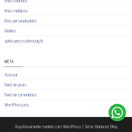
Ilhós coloridos
Ilhós metálicos
ilhos personalizados
Rebites
spike para customização
META
Acessar
Feed de posts
Feed de comentários
WordPress.org
Orgulhosamente mantido com
WordPress
|
Tema:
Balanced Blog