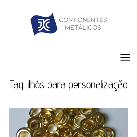
JC ILHÓS
Blog -JC Ilhós
Tag:
ilhós para personalização