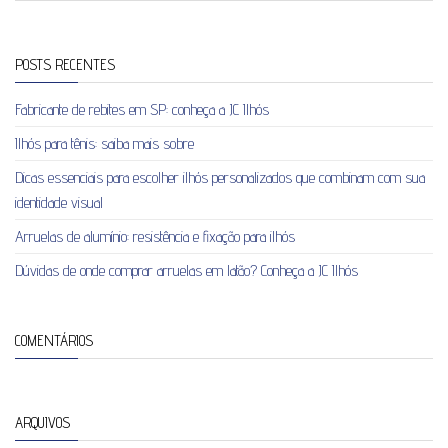
POSTS RECENTES
Fabricante de rebites em SP: conheça a JC Ilhós
Ilhós para tênis: saiba mais sobre
Dicas essenciais para escolher ilhós personalizados que combinam com sua
identidade visual
Arruelas de alumínio: resistência e fixação para ilhós
Dúvidas de onde comprar arruelas em latão? Conheça a JC Ilhós
COMENTÁRIOS
ARQUIVOS