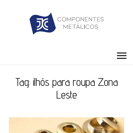
JC ILHÓS
Blog -JC Ilhós
Tag:
ilhós para roupa Zona
Leste